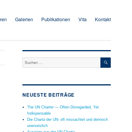
ren
Galerien
Publikationen
Vita
Kontakt
SUCHEN
Suchen
nach:
NEUESTE BEITRÄGE
The UN Charter — Often Disregarded, Yet
Indispensable
Die Charta der UN- oft missachtet und dennoch
unersetzlich
Auszüge aus der VN Charta