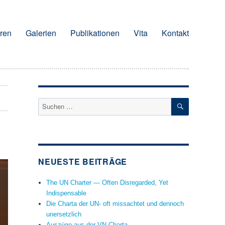
ren
Galerien
Publikationen
Vita
Kontakt
SUCHEN
Suchen
nach:
NEUESTE BEITRÄGE
The UN Charter — Often Disregarded, Yet
Indispensable
Die Charta der UN- oft missachtet und dennoch
unersetzlich
Auszüge aus der VN Charta