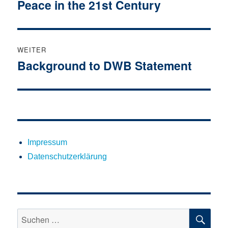
Peace in the 21st Century
Vorheriger
Beitrag:
WEITER
Background to DWB Statement
Nächster
Beitrag:
Impressum
Datenschutzerklärung
SU
Suchen